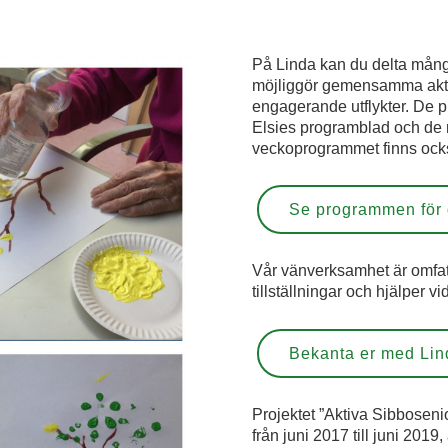
På Linda kan du delta mångsid
möjliggör gemensamma aktivi
engagerande utflykter. De 
Elsies programblad och de
veckoprogrammet finns ocks
Se programmen för 
Vår vänverksamhet är omfat
tillställningar och hjälper v
Bekanta er med Li
Projektet ”Aktiva Sibbosenio
från juni 2017 till juni 201