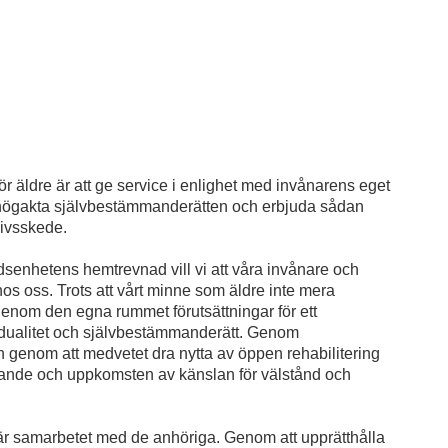
ör äldre är att ge service i enlighet med invånarens eget
 högakta självbestämmanderätten och erbjuda sådan
livsskede.
senhetens hemtrevnad vill vi att våra invånare och
hos oss. Trots att vårt minne som äldre inte mera
 genom den egna rummet förutsättningar för ett
vidualitet och självbestämmanderätt. Genom
h genom att medvetet dra nytta av öppen rehabilitering
agande och uppkomsten av känslan för välstånd och
e är samarbetet med de anhöriga. Genom att upprätthålla