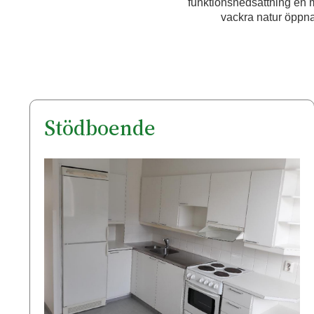
funktionsnedsättning en möj
vackra natur öppnar
Stödboende