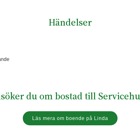
Händelser
ande
nsöker du om bostad till Servicehu
Läs mera om boende på Linda