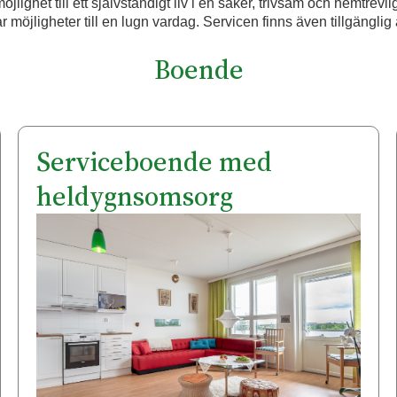
lighet till ett självständigt liv i en säker, trivsam och hemtrevlig
 möjligheter till en lugn vardag. Servicen finns även tillgänglig 
Boende
Serviceboende med
heldygnsomsorg