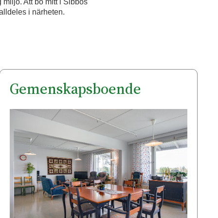
 miljö. Att bo mitt i Sibbos
alldeles i närheten.
Gemenskapsboende