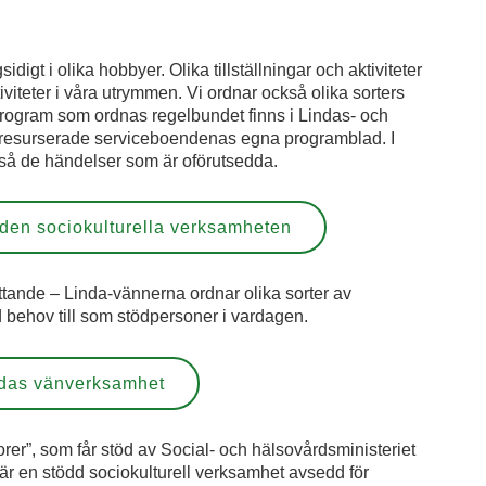
igt i olika hobbyer. Olika tillställningar och aktiviteter
teter i våra utrymmen. Vi ordnar också olika sorters
program som ordnas regelbundet finns i Lindas- och
 resurserade serviceboendenas egna programblad. I
å de händelser som är oförutsedda.
den sociokulturella verksamheten
tande – Linda-vännerna ordnar olika sorter av
id behov till som stödpersoner i vardagen.
ndas vänverksamhet
rer”, som får stöd av Social- och hälsovårdsministeriet
9, är en stödd sociokulturell verksamhet avsedd för