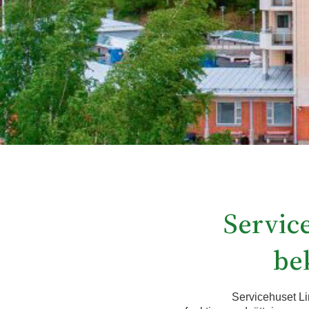
Servic
be
Servicehuset Li