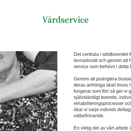
Vårdservice
Det centrala i stödboendet f
levnadssätt och genom att
service som behövs i detta 
Genom att poängtera bostad
deras anhöriga skall trivas 
fungerar som förr så ger vi
självständigt boende, indi
rehabiliteringsprocesser oc
ökar vi varje individs delt
välbefinnande.
En viktig del av vårt arbet