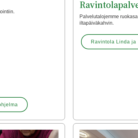
Ravintolapalv
intiin.
Palvelutalojemme ruokasal
iltapäiväkahvin.
Ravintola Linda ja 
ohjelma