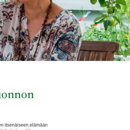
luonnon
den itsenäiseen elämään