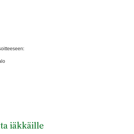
soitteeseen:
alo
a iäkkäille