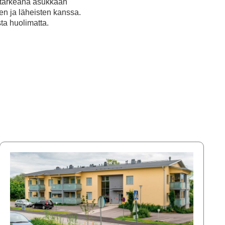
e tärkeänä asukkaan
en ja läheisten kanssa.
ta huolimatta.