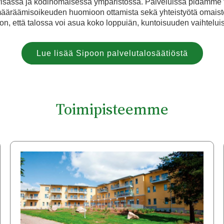
htyisässä ja kodinomaisessa ympäristössä. Palveluissa pidämm
emääräämisoikeuden huomioon ottamista sekä yhteistyötä omaist
on, että talossa voi asua koko loppuiän, kuntoisuuden vaihteluis
Lue lisää Sipoon palvelutalosäätiöstä
Toimipisteemme