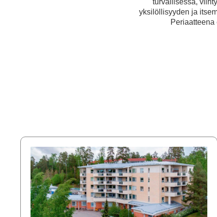
turvallisessa, vii
yksilöllisyyden ja its
Periaatteena 