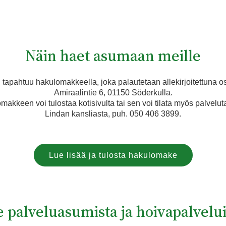
Näin haet asumaan meille
apahtuu hakulomakkeella, joka palautetaan allekirjoitettuna o
Amiraalintie 6, 01150 Söderkulla.
makkeen voi tulostaa kotisivulta tai sen voi tilata myös palvelut
Lindan kansliasta, puh. 050 406 3899.
Lue lisää ja tulosta hakulomake
palveluasumista ja hoivapalveluit