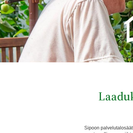
Laaduk
Sipoon palvelutalosäät